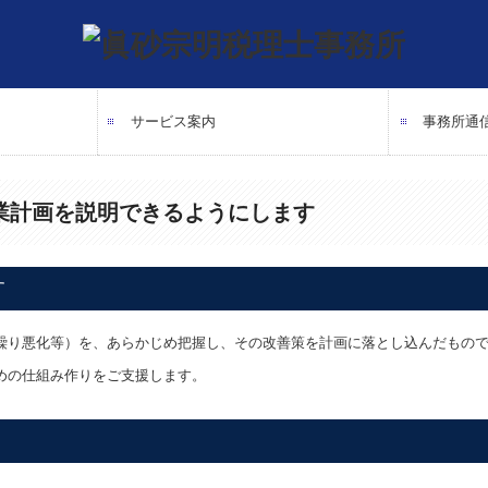
サービス案内
事務所通
税務・会計
DX化支援
創業支援
事業承継・M&A
相続・資産税
税務調査対応
業計画を説明できるようにします
す
繰り悪化等）を、あらかじめ把握し、その改善策を計画に落とし込んだもの
めの仕組み作りをご支援します。