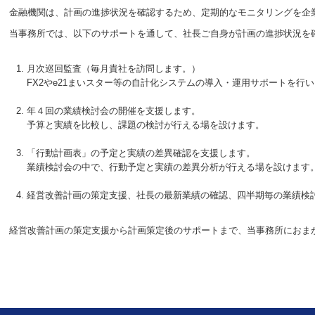
金融機関は、計画の進捗状況を確認するため、定期的なモニタリングを企
当事務所では、以下のサポートを通して、社長ご自身が計画の進捗状況を
月次巡回監査（毎月貴社を訪問します。）
FX2やe21まいスター等の自計化システムの導入・運用サポートを
年４回の業績検討会の開催を支援します。
予算と実績を比較し、課題の検討が行える場を設けます。
「行動計画表」の予定と実績の差異確認を支援します。
業績検討会の中で、行動予定と実績の差異分析が行える場を設けます
経営改善計画の策定支援、社長の最新業績の確認、四半期毎の業績検
経営改善計画の策定支援から計画策定後のサポートまで、当事務所におま